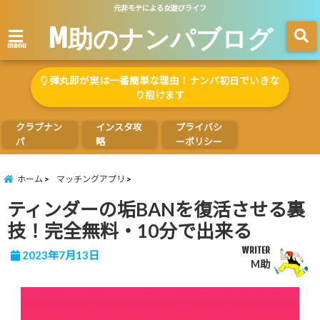
元非モテによる女遊びライフ
M助のナンパブログ
menu
弾丸即が実は一番簡単な理由！ナンパ初日でいきな
り抱けます
クラブナン
インスタ攻
プライバシ
パ
略
ーポリシー
ホーム
マッチングアプリ
ティンダーの垢BANを復活させる裏
技！完全無料・10分で出来る
WRITER
2023年7月13日
M助