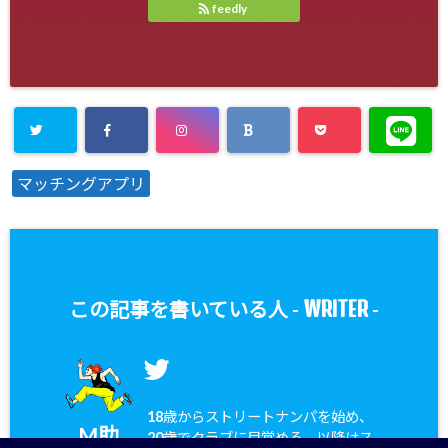
feedly
マッチングアプリ
WRITER
この記事を書いている人 -
-
18歳からストリートナンパを始め、
M助
20歳でクラブに目覚める。以降はス