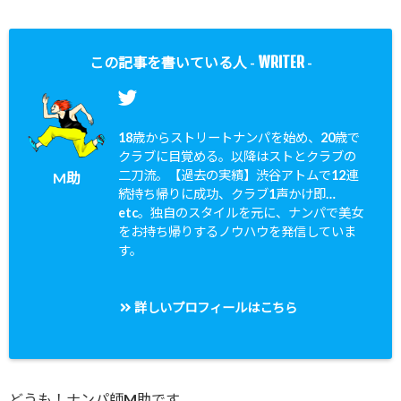
WRITER
この記事を書いている人 -
-
18歳からストリートナンパを始め、20歳で
クラブに目覚める。以降はストとクラブの
二刀流。【過去の実績】渋谷アトムで12連
M助
続持ち帰りに成功、クラブ1声かけ即…
etc。独自のスタイルを元に、ナンパで美女
をお持ち帰りするノウハウを発信していま
す。
詳しいプロフィールはこちら
どうも！ナンパ師M助です。